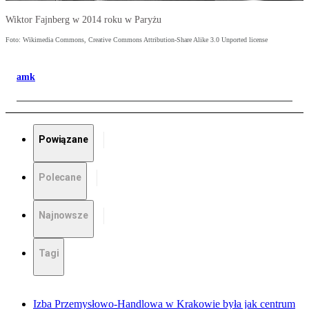
Wiktor Fajnberg w 2014 roku w Paryżu
Foto: Wikimedia Commons, Creative Commons Attribution-Share Alike 3.0 Unported license
amk
Powiązane
Polecane
Najnowsze
Tagi
Izba Przemysłowo-Handlowa w Krakowie była jak centrum