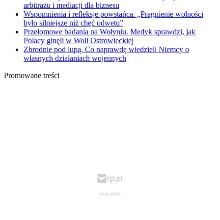
arbitrażu i mediacji dla biznesu
Wspomnienia i refleksje powstańca. „Pragnienie wolności
było silniejsze niż chęć odwetu”
Przełomowe badania na Wołyniu. Medyk sprawdzi, jak
Polacy ginęli w Woli Ostrowieckiej
Zbrodnie pod lupą. Co naprawdę wiedzieli Niemcy o
własnych działaniach wojennych
Promowane treści