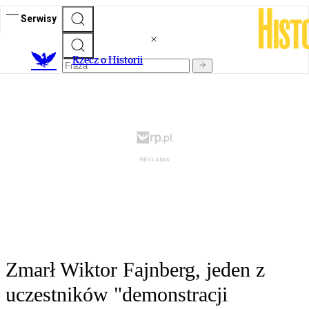
Serwisy
R
zecz o Historii
Zmarł Wiktor Fajnberg, jeden z
uczestników "demonstracji