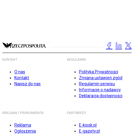
KONTAKT
REGULAMIN
O nas
Polityka Prywatności
Kontakt
Zmiana ustawień zgód
Napisz do nas
Regulamin serwisu
Informacje o nadawcy
Deklaracja dostępności
REKLAMA I PRENUMERATA
PARTNERZY
Reklama
E-kiosk.pl
Ogłoszenia
E-gazety.pl