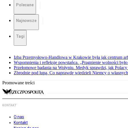
Polecane
Najnowsze
Tagi
Izba Przemysłowo-Handlowa w Krakowie była jak centrum arbit
Wspomnienia i refleksje powstańca. „Pragnienie wolności było 
Przełomowe badania na Wołyniu. Medyk sprawdzi, jak Polacy 
Zbrodnie pod lupą. Co naprawdę wiedzieli Niemcy o własnych
Promowane treści
KONTAKT
O nas
Kontakt