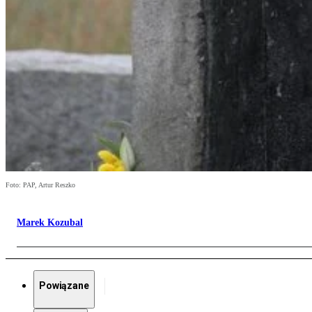
Foto: PAP, Artur Reszko
Marek Kozubal
Powiązane