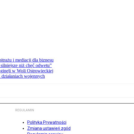
rażu i mediacji dla biznesu
silniejsze niż chęć odwetu”
ginęli w Woli Ostrowieckiej
 działaniach wojennych
REGULAMIN
Polityka Prywatności
Zmiana ustawień zgód