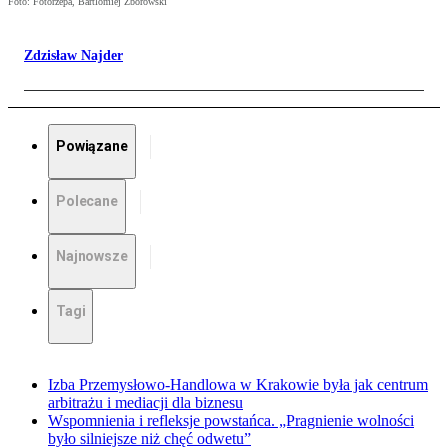
Foto: Fotorzepa, Bartlomiej Zborowski
Zdzisław Najder
Powiązane
Polecane
Najnowsze
Tagi
Izba Przemysłowo-Handlowa w Krakowie była jak centrum
arbitrażu i mediacji dla biznesu
Wspomnienia i refleksje powstańca. „Pragnienie wolności
było silniejsze niż chęć odwetu”