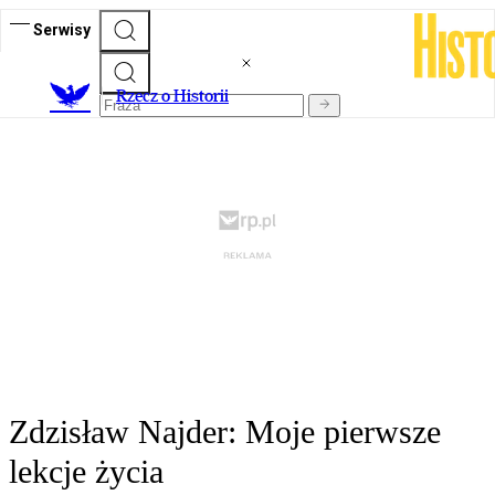
Serwisy
R
zecz o Historii
Zdzisław Najder: Moje pierwsze
lekcje życia