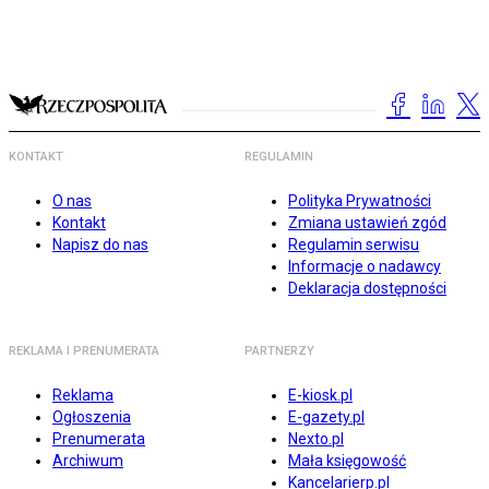
KONTAKT
REGULAMIN
O nas
Polityka Prywatności
Kontakt
Zmiana ustawień zgód
Napisz do nas
Regulamin serwisu
Informacje o nadawcy
Deklaracja dostępności
REKLAMA I PRENUMERATA
PARTNERZY
Reklama
E-kiosk.pl
Ogłoszenia
E-gazety.pl
Prenumerata
Nexto.pl
Archiwum
Mała księgowość
Kancelarierp.pl