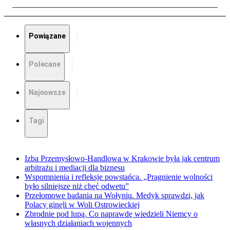
Powiązane
Polecane
Najnowsze
Tagi
Izba Przemysłowo-Handlowa w Krakowie była jak centrum
arbitrażu i mediacji dla biznesu
Wspomnienia i refleksje powstańca. „Pragnienie wolności
było silniejsze niż chęć odwetu”
Przełomowe badania na Wołyniu. Medyk sprawdzi, jak
Polacy ginęli w Woli Ostrowieckiej
Zbrodnie pod lupą. Co naprawdę wiedzieli Niemcy o
własnych działaniach wojennych