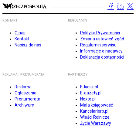
KONTAKT
REGULAMIN
O nas
Polityka Prywatności
Kontakt
Zmiana ustawień zgód
Napisz do nas
Regulamin serwisu
Informacje o nadawcy
Deklaracja dostępności
REKLAMA I PRENUMERATA
PARTNERZY
Reklama
E-kiosk.pl
Ogłoszenia
E-gazety.pl
Prenumerata
Nexto.pl
Archiwum
Mała księgowość
Kancelarierp.pl
Wieści Rolnicze
Życie Warszawy