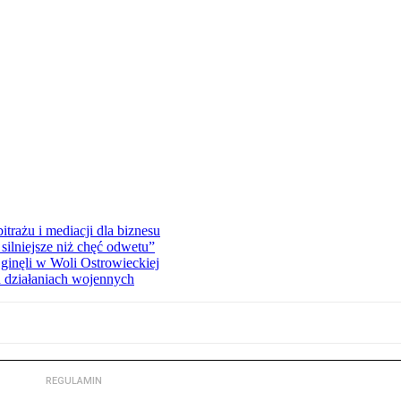
rażu i mediacji dla biznesu
silniejsze niż chęć odwetu”
ginęli w Woli Ostrowieckiej
 działaniach wojennych
REGULAMIN