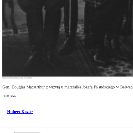
Gen. Douglas MacArthur z wizytą u marszałka Józefa Piłsudskiego w Belwede
Foto: NAC
Hubert Kozieł