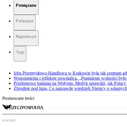
Powiązane
Polecane
Najnowsze
Tagi
Izba Przemysłowo-Handlowa w Krakowie była jak centrum arbit
Wspomnienia i refleksje powstańca. „Pragnienie wolności było 
Przełomowe badania na Wołyniu. Medyk sprawdzi, jak Polacy 
Zbrodnie pod lupą. Co naprawdę wiedzieli Niemcy o własnych
Promowane treści
KONTAKT