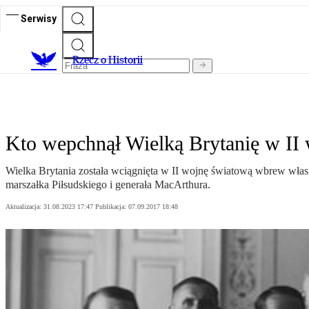
Serwisy
R
zecz o Historii
Kto wepchnął Wielką Brytanię w II
Wielka Brytania została wciągnięta w II wojnę światową wbrew własn
marszałka Piłsudskiego i generała MacArthura.
Aktualizacja:
31.08.2023 17:47
Publikacja:
07.09.2017 18:48