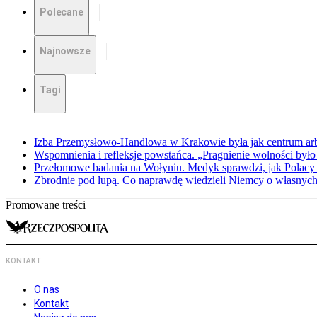
Polecane
Najnowsze
Tagi
Izba Przemysłowo-Handlowa w Krakowie była jak centrum arbit
Wspomnienia i refleksje powstańca. „Pragnienie wolności było 
Przełomowe badania na Wołyniu. Medyk sprawdzi, jak Polacy 
Zbrodnie pod lupą. Co naprawdę wiedzieli Niemcy o własnych
Promowane treści
KONTAKT
O nas
Kontakt