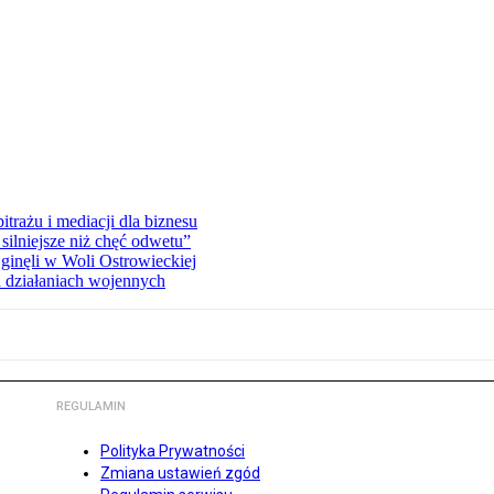
rażu i mediacji dla biznesu
silniejsze niż chęć odwetu”
ginęli w Woli Ostrowieckiej
 działaniach wojennych
REGULAMIN
Polityka Prywatności
Zmiana ustawień zgód