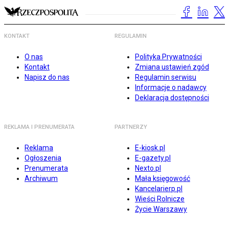
KONTAKT
REGULAMIN
O nas
Polityka Prywatności
Kontakt
Zmiana ustawień zgód
Napisz do nas
Regulamin serwisu
Informacje o nadawcy
Deklaracja dostępności
REKLAMA I PRENUMERATA
PARTNERZY
Reklama
E-kiosk.pl
Ogłoszenia
E-gazety.pl
Prenumerata
Nexto.pl
Archiwum
Mała księgowość
Kancelarierp.pl
Wieści Rolnicze
Życie Warszawy