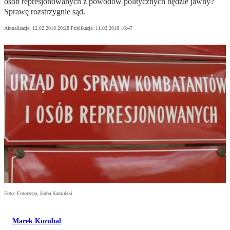
osób represjonowanych z powodów politycznych będzie jawny?
Sprawę rozstrzygnie sąd.
Aktualizacja:
12.02.2018 20:28
Publikacja:
11.02.2018 16:47
Foto: Fotorzepa, Kuba Kamiński
Marek Kozubal