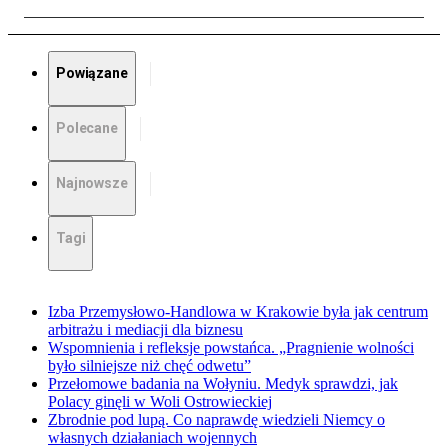
Powiązane
Polecane
Najnowsze
Tagi
Izba Przemysłowo-Handlowa w Krakowie była jak centrum
arbitrażu i mediacji dla biznesu
Wspomnienia i refleksje powstańca. „Pragnienie wolności
było silniejsze niż chęć odwetu”
Przełomowe badania na Wołyniu. Medyk sprawdzi, jak
Polacy ginęli w Woli Ostrowieckiej
Zbrodnie pod lupą. Co naprawdę wiedzieli Niemcy o
własnych działaniach wojennych