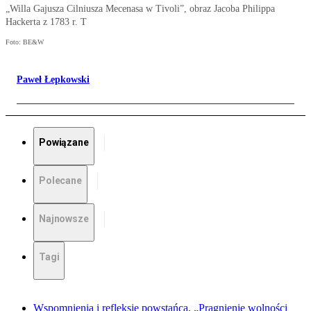
„Willa Gajusza Cilniusza Mecenasa w Tivoli”, obraz Jacoba Philippa
Hackerta z 1783 r. T
Foto: BE&W
Paweł Łepkowski
Powiązane
Polecane
Najnowsze
Tagi
Wspomnienia i refleksje powstańca. „Pragnienie wolności