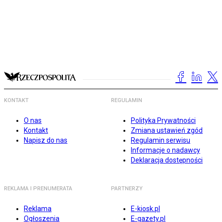
KONTAKT
REGULAMIN
O nas
Polityka Prywatności
Kontakt
Zmiana ustawień zgód
Napisz do nas
Regulamin serwisu
Informacje o nadawcy
Deklaracja dostępności
REKLAMA I PRENUMERATA
PARTNERZY
Reklama
E-kiosk.pl
Ogłoszenia
E-gazety.pl