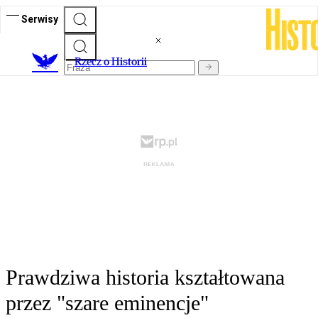
Serwisy
R
zecz o Historii
Prawdziwa historia kształtowana
przez "szare eminencje"