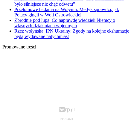
było silniejsze niż chęć odwetu”
Przełomowe badania na Wołyniu. Medyk sprawdzi, jak
Polacy ginęli w Woli Ostrowieckiej
Zbrodnie pod lupą. Co naprawdę wiedzieli Niemcy o
własnych działaniach wojennych
Rzeź wołyńska. IPN Ukrainy: Zgody na kolejne ekshumacje
będą wydawane natychmiast
Promowane treści