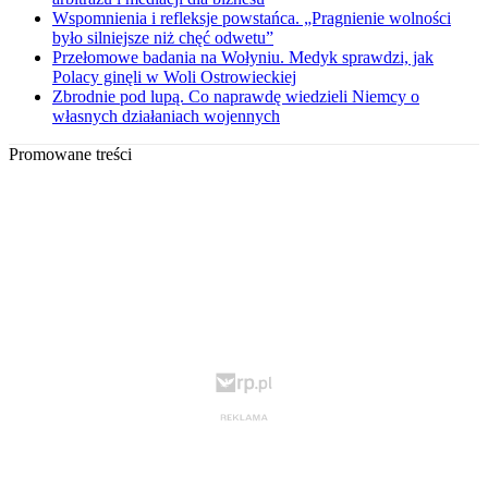
Wspomnienia i refleksje powstańca. „Pragnienie wolności
było silniejsze niż chęć odwetu”
Przełomowe badania na Wołyniu. Medyk sprawdzi, jak
Polacy ginęli w Woli Ostrowieckiej
Zbrodnie pod lupą. Co naprawdę wiedzieli Niemcy o
własnych działaniach wojennych
Promowane treści