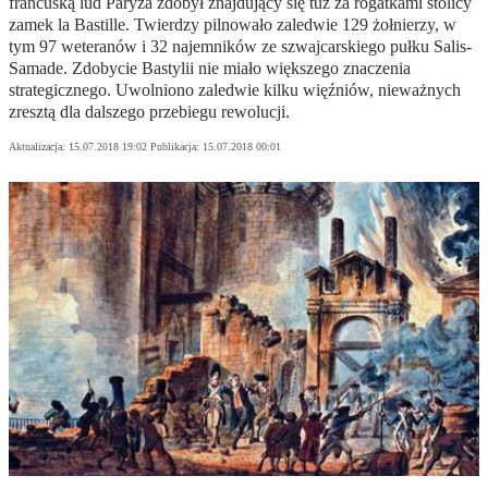
francuską lud Paryża zdobył znajdujący się tuż za rogatkami stolicy
zamek la Bastille. Twierdzy pilnowało zaledwie 129 żołnierzy, w
tym 97 weteranów i 32 najemników ze szwajcarskiego pułku Salis-
Samade. Zdobycie Bastylii nie miało większego znaczenia
strategicznego. Uwolniono zaledwie kilku więźniów, nieważnych
zresztą dla dalszego przebiegu rewolucji.
Aktualizacja:
15.07.2018 19:02
Publikacja:
15.07.2018 00:01