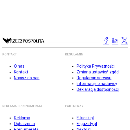
KONTAKT
REGULAMIN
O nas
Polityka Prywatności
Kontakt
Zmiana ustawień zgód
Napisz do nas
Regulamin serwisu
Informacje o nadawcy
Deklaracja dostępności
REKLAMA I PRENUMERATA
PARTNERZY
Reklama
E-kiosk.pl
Ogłoszenia
E-gazety.pl
Prenumerata
Nexto.pl