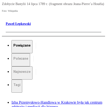
Zdobycie Bastylii 14 lipca 1789 r. (fragment obrazu Jeana-Pierre’a Houëla)
Foto: Wikipedia
Paweł Łepkowski
Powiązane
Polecane
Najnowsze
Tagi
Izba Przemysłowo-Handlowa w Krakowie była jak centrum
arbitrażu i mediacji dla biznesu