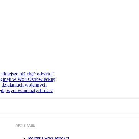
silniejsze niż chęć odwetu”
ginęli w Woli Ostrowieckiej
 działaniach wojennych
będą wydawane natychmiast
REGULAMIN
Polityka Prywatności