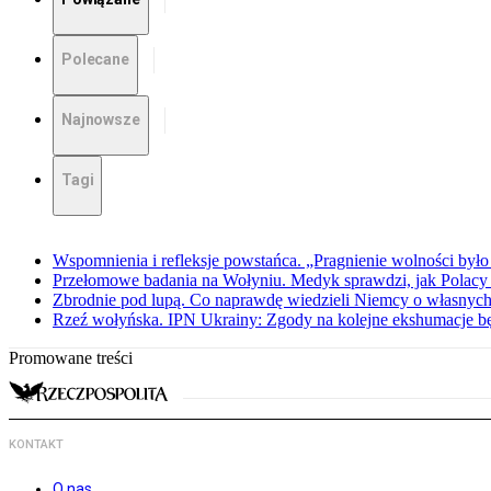
Polecane
Najnowsze
Tagi
Wspomnienia i refleksje powstańca. „Pragnienie wolności było 
Przełomowe badania na Wołyniu. Medyk sprawdzi, jak Polacy 
Zbrodnie pod lupą. Co naprawdę wiedzieli Niemcy o własnych
Rzeź wołyńska. IPN Ukrainy: Zgody na kolejne ekshumacje 
Promowane treści
KONTAKT
O nas