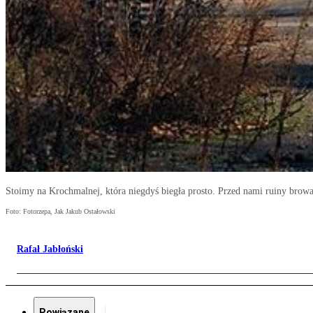
Stoimy na Krochmalnej, która niegdyś biegła prosto. Przed nami ruiny browaru
Foto: Fotorzepa, Jak Jakub Ostałowski
Rafał Jabłoński
Powiązane