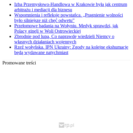
Izba Przemysłowo-Handlowa w Krakowie była jak centrum
arbitrażu i mediacji dla biznesu
Wspomnienia i refleksje powstańca. „Pragnienie wolności
było silniejsze niż chęć odwetu”
Przełomowe badania na Wołyniu. Medyk sprawdzi, jak
Polacy ginęli w Woli Ostrowieckiej
Zbrodnie pod lupą. Co naprawdę wiedzieli Niemcy o
własnych działaniach wojennych
Rzeź wołyńska. IPN Ukrainy: Zgody na kolejne ekshumacje
będą wydawane natychmiast
Promowane treści