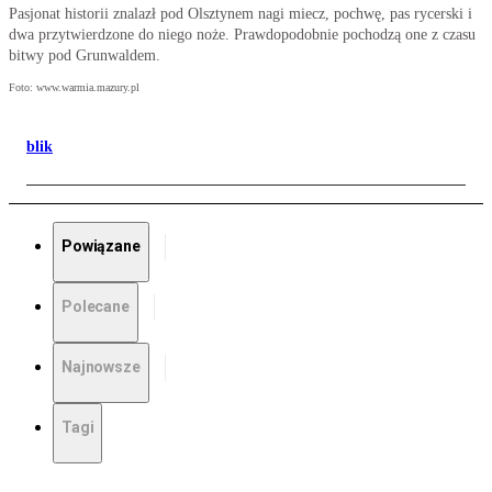
Pasjonat historii znalazł pod Olsztynem nagi miecz, pochwę, pas rycerski i
dwa przytwierdzone do niego noże. Prawdopodobnie pochodzą one z czasu
bitwy pod Grunwaldem.
Foto: www.warmia.mazury.pl
blik
Powiązane
Polecane
Najnowsze
Tagi