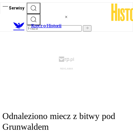
Serwisy
R
zecz o Historii
Odnaleziono miecz z bitwy pod
Grunwaldem