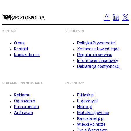
KONTAKT
REGULAMIN
O nas
Polityka Prywatności
Kontakt
Zmiana ustawień zgód
Napisz do nas
Regulamin serwisu
Informacje o nadawcy
Deklaracja dostępności
REKLAMA I PRENUMERATA
PARTNERZY
Reklama
E-kiosk.pl
Ogłoszenia
E-gazety.pl
Prenumerata
Nexto.pl
Archiwum
Mała księgowość
Kancelarierp.pl
Wieści Rolnicze
Życie Warszawy