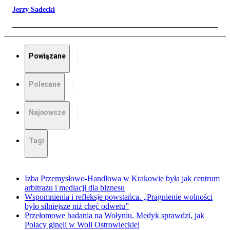
Jerzy Sadecki
Powiązane
Polecane
Najnowsze
Tagi
Izba Przemysłowo-Handlowa w Krakowie była jak centrum
arbitrażu i mediacji dla biznesu
Wspomnienia i refleksje powstańca. „Pragnienie wolności
było silniejsze niż chęć odwetu”
Przełomowe badania na Wołyniu. Medyk sprawdzi, jak
Polacy ginęli w Woli Ostrowieckiej