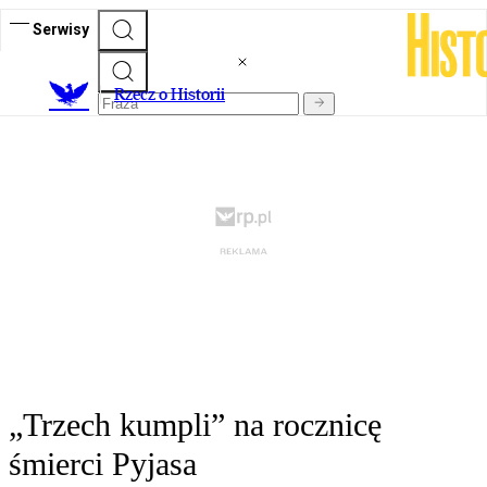
Serwisy
R
zecz o Historii
„Trzech kumpli” na rocznicę
śmierci Pyjasa