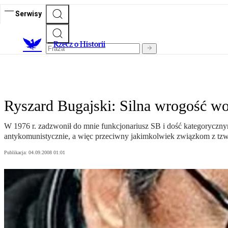
Serwisy
R
zecz o Historii
Ryszard Bugajski: Silna wrogość wo
W 1976 r. zadzwonił do mnie funkcjonariusz SB i dość kategoryczn
antykomunistycznie, a więc przeciwny jakimkolwiek związkom z tzw
Publikacja:
04.09.2008 01:01