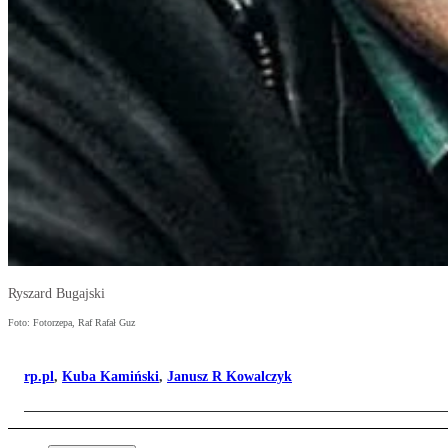
Ryszard Bugajski
Foto: Fotorzepa, Raf Rafał Guz
rp.pl
,
Kuba Kamiński
,
Janusz R Kowalczyk