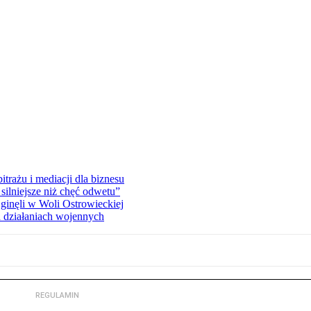
rażu i mediacji dla biznesu
silniejsze niż chęć odwetu”
ginęli w Woli Ostrowieckiej
 działaniach wojennych
REGULAMIN