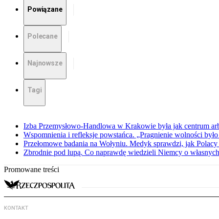
Powiązane
Polecane
Najnowsze
Tagi
Izba Przemysłowo-Handlowa w Krakowie była jak centrum arbit
Wspomnienia i refleksje powstańca. „Pragnienie wolności było 
Przełomowe badania na Wołyniu. Medyk sprawdzi, jak Polacy 
Zbrodnie pod lupą. Co naprawdę wiedzieli Niemcy o własnych
Promowane treści
KONTAKT