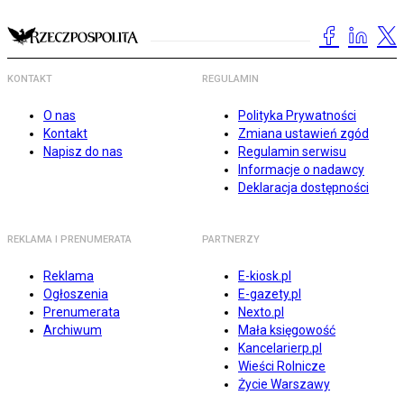
KONTAKT
REGULAMIN
O nas
Polityka Prywatności
Kontakt
Zmiana ustawień zgód
Napisz do nas
Regulamin serwisu
Informacje o nadawcy
Deklaracja dostępności
REKLAMA I PRENUMERATA
PARTNERZY
Reklama
E-kiosk.pl
Ogłoszenia
E-gazety.pl
Prenumerata
Nexto.pl
Archiwum
Mała księgowość
Kancelarierp.pl
Wieści Rolnicze
Życie Warszawy