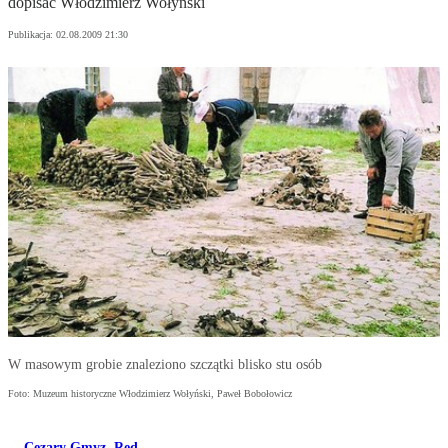
dopisać Włodzimierz Wołyński
Publikacja:
02.08.2009 21:30
W masowym grobie znaleziono szczątki blisko stu osób
Foto: Muzeum historyczne Włodzimierz Wołyński, Paweł Bobołowicz
Cezary Gmyz
,
Red