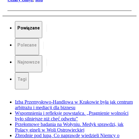
Powiązane
Polecane
Najnowsze
Tagi
Izba Przemysłowo-Handlowa w Krakowie była jak centrum
arbitrażu i mediacji dla biznesu
Wspomnienia i refleksje powstańca. „Pragnienie wolności
było silniejsze niż chęć odwetu”
Przełomowe badania na Wołyniu. Medyk sprawdzi, jak
Polacy ginęli w Woli Ostrowieckiej
Zbrodnie pod lupą. Co naprawdę wiedzieli Niemcy o