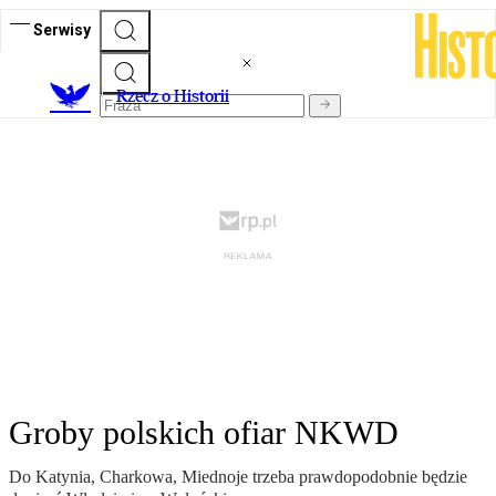
Serwisy
R
zecz o Historii
Groby polskich ofiar NKWD
Do Katynia, Charkowa, Miednoje trzeba prawdopodobnie będzie