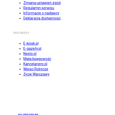
Zmiana ustawień zgód
Regulamin serwisu
Informacje o nadawcy
Deklaracja dostępności
PARTNERZY
E-kiosk.pl
E-gazety.pl
Nexto.pl
Mała księgowość
Kancelarierp.pl
Wieści Rolnicze
Życie Warszawy
KALENDARIUM