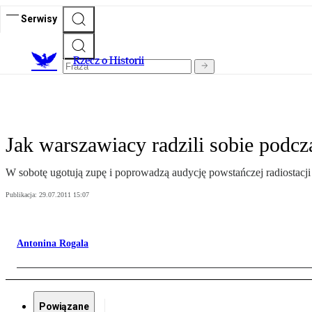
Serwisy
R
zecz o Historii
Jak warszawiacy radzili sobie podc
W sobotę ugotują zupę i poprowadzą audycję powstańczej radiostacji 
Publikacja:
29.07.2011 15:07
Antonina Rogala
Powiązane