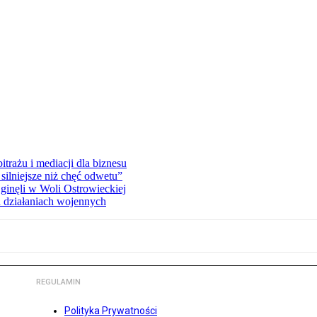
rażu i mediacji dla biznesu
silniejsze niż chęć odwetu”
ginęli w Woli Ostrowieckiej
 działaniach wojennych
REGULAMIN
Polityka Prywatności