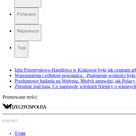
Polecane
Najnowsze
Tagi
Izba Przemysłowo-Handlowa w Krakowie była jak centrum arbit
Wspomnienia i refleksje powstańca. „Pragnienie wolności było 
Przełomowe badania na Wołyniu. Medyk sprawdzi, jak Polacy 
Zbrodnie pod lupą. Co naprawdę wiedzieli Niemcy o własnych
Promowane treści
KONTAKT
O nas