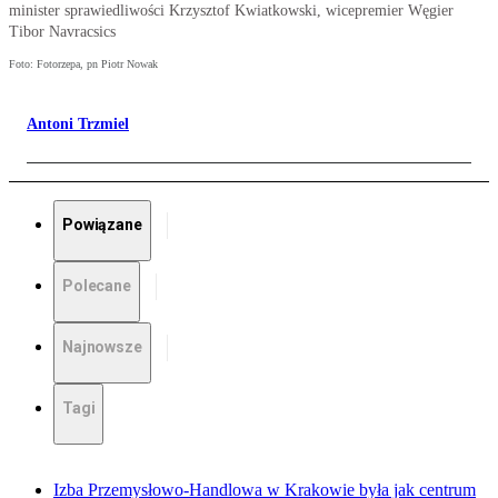
minister sprawiedliwości Krzysztof Kwiatkowski, wicepremier Węgier
Tibor Navracsics
Foto: Fotorzepa, pn Piotr Nowak
Antoni Trzmiel
Powiązane
Polecane
Najnowsze
Tagi
Izba Przemysłowo-Handlowa w Krakowie była jak centrum