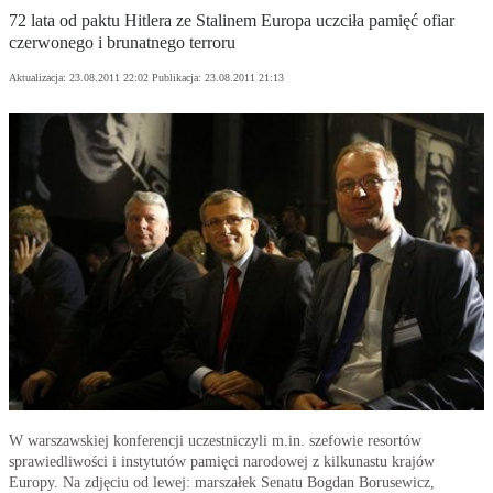
72 lata od paktu Hitlera ze Stalinem Europa uczciła pamięć ofiar
czerwonego i brunatnego terroru
Aktualizacja:
23.08.2011 22:02
Publikacja:
23.08.2011 21:13
W warszawskiej konferencji uczestniczyli m.in. szefowie resortów
sprawiedliwości i instytutów pamięci narodowej z kilkunastu krajów
Europy. Na zdjęciu od lewej: marszałek Senatu Bogdan Borusewicz,