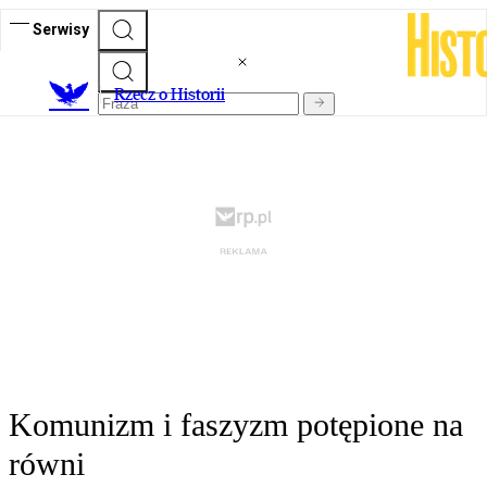
Serwisy
R
zecz o Historii
Komunizm i faszyzm potępione na
równi