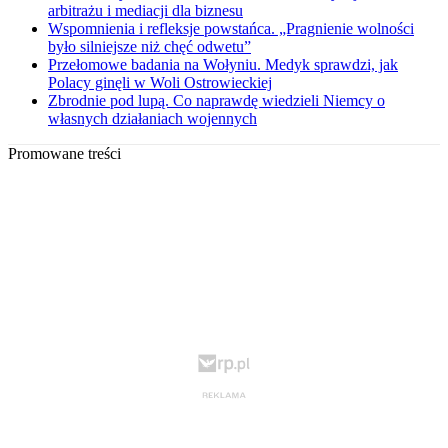
arbitrażu i mediacji dla biznesu
Wspomnienia i refleksje powstańca. „Pragnienie wolności
było silniejsze niż chęć odwetu”
Przełomowe badania na Wołyniu. Medyk sprawdzi, jak
Polacy ginęli w Woli Ostrowieckiej
Zbrodnie pod lupą. Co naprawdę wiedzieli Niemcy o
własnych działaniach wojennych
Promowane treści