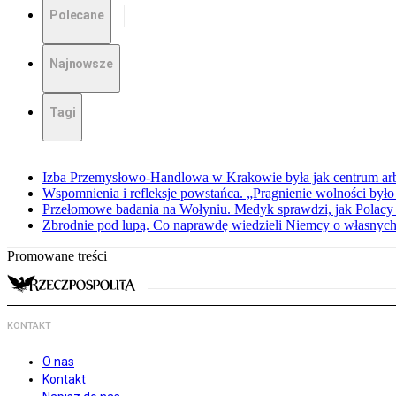
Polecane
Najnowsze
Tagi
Izba Przemysłowo-Handlowa w Krakowie była jak centrum arbit
Wspomnienia i refleksje powstańca. „Pragnienie wolności było 
Przełomowe badania na Wołyniu. Medyk sprawdzi, jak Polacy 
Zbrodnie pod lupą. Co naprawdę wiedzieli Niemcy o własnych
Promowane treści
KONTAKT
O nas
Kontakt