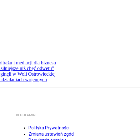
rażu i mediacji dla biznesu
silniejsze niż chęć odwetu”
ginęli w Woli Ostrowieckiej
 działaniach wojennych
REGULAMIN
Polityka Prywatności
Zmiana ustawień zgód