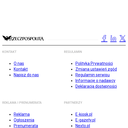
KONTAKT
REGULAMIN
O nas
Polityka Prywatności
Kontakt
Zmiana ustawień zgód
Napisz do nas
Regulamin serwisu
Informacje o nadawcy
Deklaracja dostępności
REKLAMA I PRENUMERATA
PARTNERZY
Reklama
E-kiosk.pl
Ogłoszenia
E-gazety.pl
Prenumerata
Nexto.pl