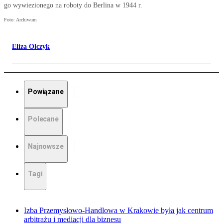
go wywiezionego na roboty do Berlina w 1944 r.
Foto: Archiwum
Eliza Olczyk
Powiązane
Polecane
Najnowsze
Tagi
Izba Przemysłowo-Handlowa w Krakowie była jak centrum
arbitrażu i mediacji dla biznesu