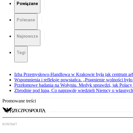
Powiązane
Polecane
Najnowsze
Tagi
Izba Przemysłowo-Handlowa w Krakowie była jak centrum arbit
Wspomnienia i refleksje powstańca. „Pragnienie wolności było 
Przełomowe badania na Wołyniu. Medyk sprawdzi, jak Polacy 
Zbrodnie pod lupą. Co naprawdę wiedzieli Niemcy o własnych
Promowane treści
KONTAKT