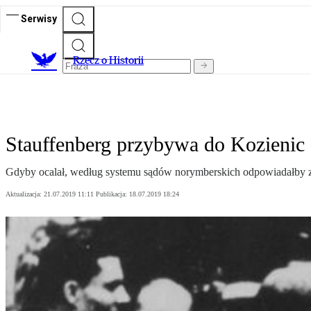
Serwisy
R
zecz o Historii
Stauffenberg przybywa do Kozienic
Gdyby ocalał, według systemu sądów norymberskich odpowiadałby za
Aktualizacja:
21.07.2019 11:11
Publikacja:
18.07.2019 18:24