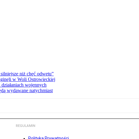
silniejsze niż chęć odwetu”
ginęli w Woli Ostrowieckiej
 działaniach wojennych
będą wydawane natychmiast
REGULAMIN
Polityka Prywatności