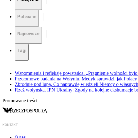
Polecane
Najnowsze
Tagi
Wspomnienia i refleksje powstańca. „Pragnienie wolności było 
Przełomowe badania na Wołyniu. Medyk sprawdzi, jak Polacy 
Zbrodnie pod lupą. Co naprawdę wiedzieli Niemcy o własnych
Rzeź wołyńska. IPN Ukrainy: Zgody na kolejne ekshumacje 
Promowane treści
KONTAKT
O nas