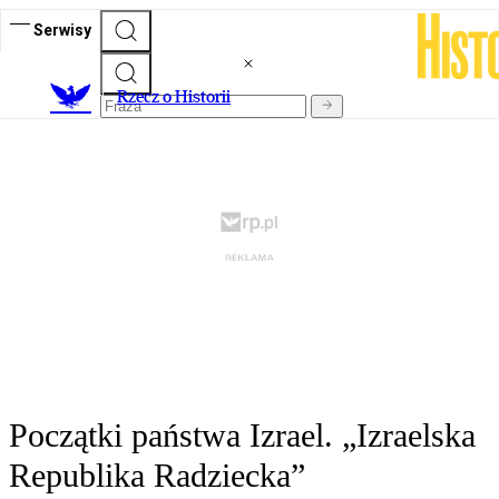
Serwisy
R
zecz o Historii
Początki państwa Izrael. „Izraelska
Republika Radziecka”