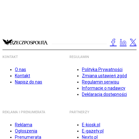
KONTAKT
REGULAMIN
O nas
Polityka Prywatności
Kontakt
Zmiana ustawień zgód
Napisz do nas
Regulamin serwisu
Informacje o nadawcy
Deklaracja dostępności
REKLAMA I PRENUMERATA
PARTNERZY
Reklama
E-kiosk.pl
Ogłoszenia
E-gazety.pl
Prenumerata
Nexto.pl