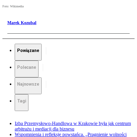
Foto: Wikimedia
Marek Kozubal
Powiązane
Polecane
Najnowsze
Tagi
Izba Przemysłowo-Handlowa w Krakowie była jak centrum
arbitrażu i mediacji dla biznesu
Wspomnienia i refleksje powstańca. „Pragnienie wolności