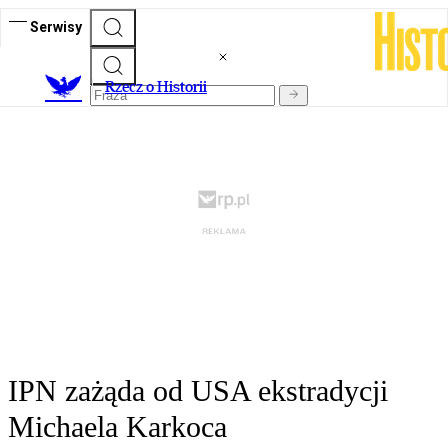
Serwisy
R
zecz o Historii
IPN zażąda od USA ekstradycji
Michaela Karkoca