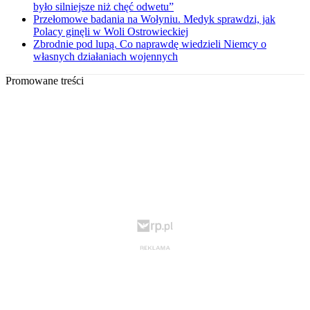
było silniejsze niż chęć odwetu”
Przełomowe badania na Wołyniu. Medyk sprawdzi, jak
Polacy ginęli w Woli Ostrowieckiej
Zbrodnie pod lupą. Co naprawdę wiedzieli Niemcy o
własnych działaniach wojennych
Promowane treści