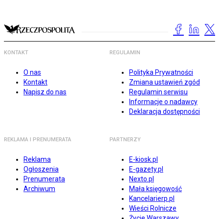
KONTAKT
REGULAMIN
O nas
Polityka Prywatności
Kontakt
Zmiana ustawień zgód
Napisz do nas
Regulamin serwisu
Informacje o nadawcy
Deklaracja dostępności
REKLAMA I PRENUMERATA
PARTNERZY
Reklama
E-kiosk.pl
Ogłoszenia
E-gazety.pl
Prenumerata
Nexto.pl
Archiwum
Mała księgowość
Kancelarierp.pl
Wieści Rolnicze
Życie Warszawy