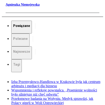
Agnieszka Niemojewska
Powiązane
Polecane
Najnowsze
Tagi
Izba Przemysłowo-Handlowa w Krakowie była jak centrum
arbitrażu i mediacji dla biznesu
Wspomnienia i refleksje powstańca. „Pragnienie wolności
było silniejsze niż chęć odwetu”
Przełomowe badania na Wołyniu. Medyk sprawdzi, jak
Polacy ginęli w Woli Ostrowieckiej