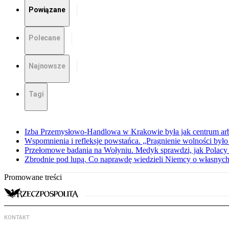
Powiązane
Polecane
Najnowsze
Tagi
Izba Przemysłowo-Handlowa w Krakowie była jak centrum arbit
Wspomnienia i refleksje powstańca. „Pragnienie wolności było 
Przełomowe badania na Wołyniu. Medyk sprawdzi, jak Polacy 
Zbrodnie pod lupą. Co naprawdę wiedzieli Niemcy o własnych
Promowane treści
KONTAKT