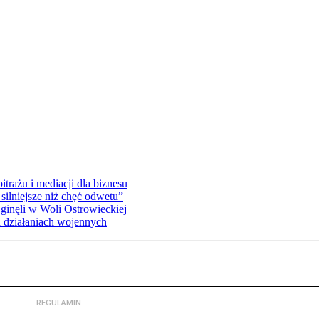
rażu i mediacji dla biznesu
silniejsze niż chęć odwetu”
ginęli w Woli Ostrowieckiej
 działaniach wojennych
REGULAMIN