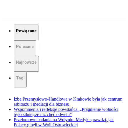
Powiązane
Polecane
Najnowsze
Tagi
Izba Przemysłowo-Handlowa w Krakowie była jak centrum
arbitrażu i mediacji dla biznesu
Wspomnienia i refleksje powstańca. „Pragnienie wolności
było silniejsze niż chęć odwetu”
Przełomowe badania na Wołyniu. Medyk sprawdzi, jak
Polacy ginęli w Woli Ostrowieckiej