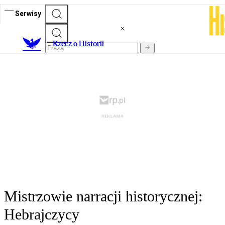
Serwisy
R
zecz o Historii
Mistrzowie narracji historycznej:
Hebrajczycy