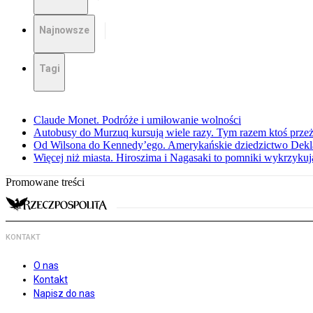
Najnowsze
Tagi
Claude Monet. Podróże i umiłowanie wolności
Autobusy do Murzuq kursują wiele razy. Tym razem ktoś przeżył
Od Wilsona do Kennedy’ego. Amerykańskie dziedzictwo Dekl
Więcej niż miasta. Hiroszima i Nagasaki to pomniki wykrzykują
Promowane treści
KONTAKT
O nas
Kontakt
Napisz do nas