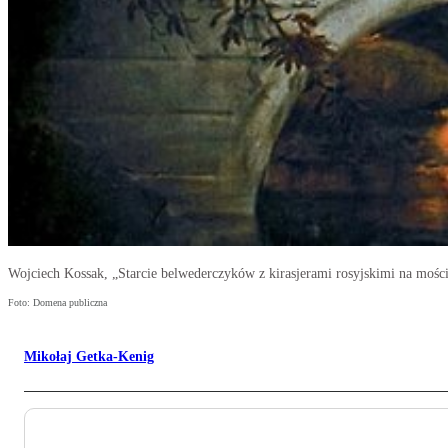
Wojciech Kossak, „Starcie belwederczyków z kirasjerami rosyjskimi na mośc
Foto: Domena publiczna
Mikołaj Getka-Kenig