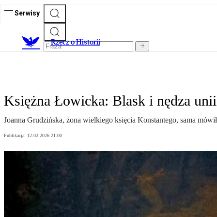
Serwisy
R
zecz o Historii
Księżna Łowicka: Blask i nędza unii
Joanna Grudzińska, żona wielkiego księcia Konstantego, sama mówiła, 
Publikacja:
12.02.2026 21:00