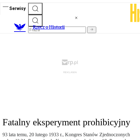
Serwisy
R
zecz o Historii
Fatalny eksperyment prohibicyjny
93 lata temu, 20 lutego 1933 r., Kongres Stanów Zjednoczonych