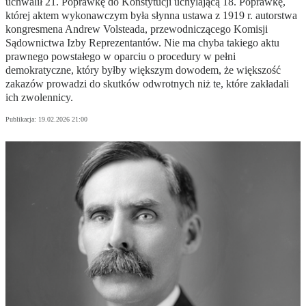
uchwalił 21. Poprawkę do Konstytucji uchylającą 18. Poprawkę,
której aktem wykonawczym była słynna ustawa z 1919 r. autorstwa
kongresmena Andrew Volsteada, przewodniczącego Komisji
Sądownictwa Izby Reprezentantów. Nie ma chyba takiego aktu
prawnego powstałego w oparciu o procedury w pełni
demokratyczne, który byłby większym dowodem, że większość
zakazów prowadzi do skutków odwrotnych niż te, które zakładali
ich zwolennicy.
Publikacja:
19.02.2026 21:00