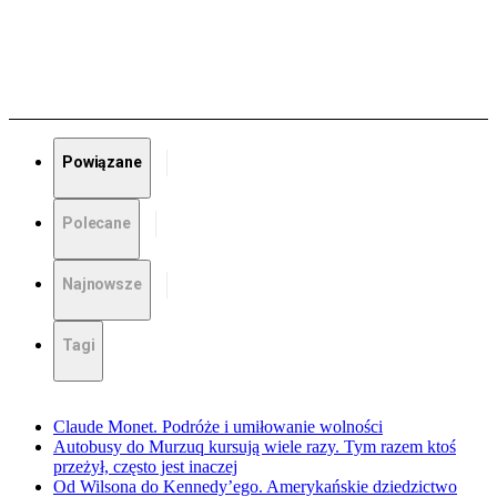
Powiązane
Polecane
Najnowsze
Tagi
Claude Monet. Podróże i umiłowanie wolności
Autobusy do Murzuq kursują wiele razy. Tym razem ktoś
przeżył, często jest inaczej
Od Wilsona do Kennedy’ego. Amerykańskie dziedzictwo