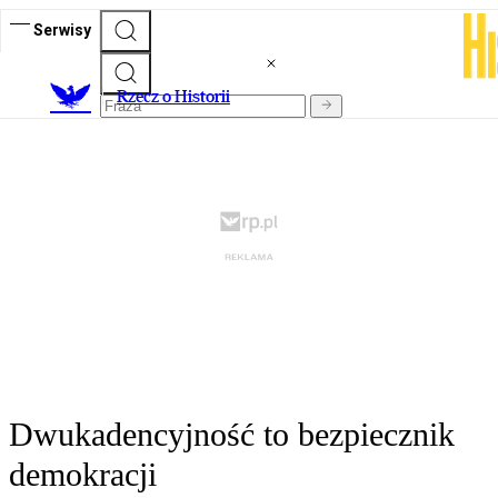
Serwisy
R
zecz o Historii
Dwukadencyjność to bezpiecznik
demokracji