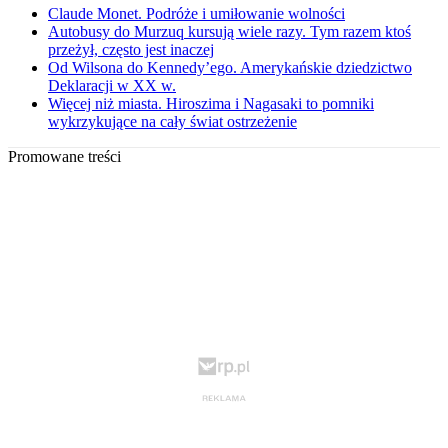
Claude Monet. Podróże i umiłowanie wolności
Autobusy do Murzuq kursują wiele razy. Tym razem ktoś
przeżył, często jest inaczej
Od Wilsona do Kennedy’ego. Amerykańskie dziedzictwo
Deklaracji w XX w.
Więcej niż miasta. Hiroszima i Nagasaki to pomniki
wykrzykujące na cały świat ostrzeżenie
Promowane treści