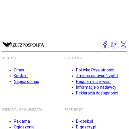
KONTAKT
REGULAMIN
O nas
Polityka Prywatności
Kontakt
Zmiana ustawień zgód
Napisz do nas
Regulamin serwisu
Informacje o nadawcy
Deklaracja dostępności
REKLAMA I PRENUMERATA
PARTNERZY
Reklama
E-kiosk.pl
Ogłoszenia
E-gazety.pl