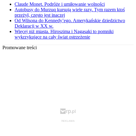
Claude Monet. Podróże i umiłowanie wolności
Autobusy do Murzuq kursują wiele razy. Tym razem ktoś
przeżył, często jest inaczej
Od Wilsona do Kennedy’ego. Amerykańskie dziedzictwo
Deklaracji w XX w.
Więcej niż miasta. Hiroszima i Nagasaki to pomniki
wykrzykujące na cały świat ostrzeżenie
Promowane treści