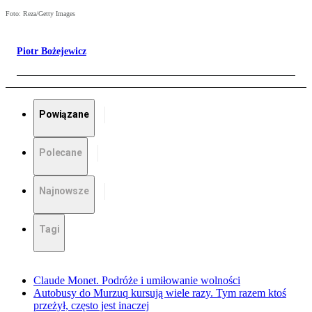
Foto: Reza/Getty Images
Piotr Bożejewicz
Powiązane
Polecane
Najnowsze
Tagi
Claude Monet. Podróże i umiłowanie wolności
Autobusy do Murzuq kursują wiele razy. Tym razem ktoś
przeżył, często jest inaczej