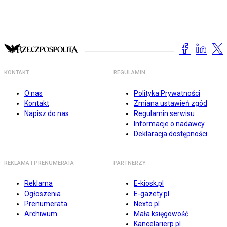
KONTAKT
REGULAMIN
O nas
Polityka Prywatności
Kontakt
Zmiana ustawień zgód
Napisz do nas
Regulamin serwisu
Informacje o nadawcy
Deklaracja dostępności
REKLAMA I PRENUMERATA
PARTNERZY
Reklama
E-kiosk.pl
Ogłoszenia
E-gazety.pl
Prenumerata
Nexto.pl
Archiwum
Mała księgowość
Kancelarierp.pl