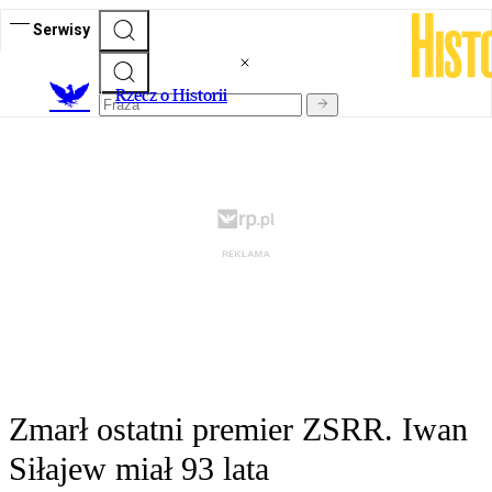
Serwisy
R
zecz o Historii
Zmarł ostatni premier ZSRR. Iwan
Siłajew miał 93 lata