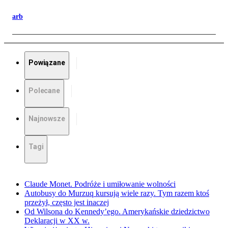
arb
Powiązane
Polecane
Najnowsze
Tagi
Claude Monet. Podróże i umiłowanie wolności
Autobusy do Murzuq kursują wiele razy. Tym razem ktoś
przeżył, często jest inaczej
Od Wilsona do Kennedy’ego. Amerykańskie dziedzictwo
Deklaracji w XX w.