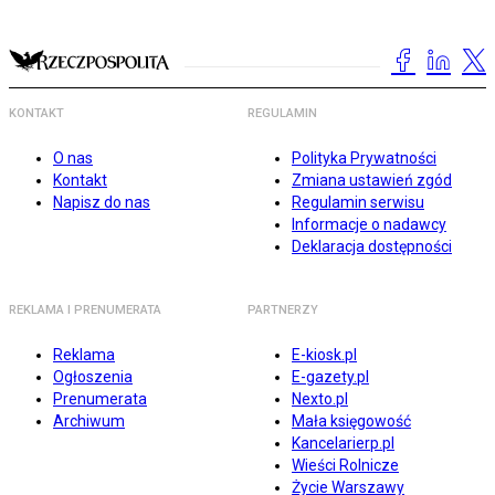
KONTAKT
REGULAMIN
O nas
Polityka Prywatności
Kontakt
Zmiana ustawień zgód
Napisz do nas
Regulamin serwisu
Informacje o nadawcy
Deklaracja dostępności
REKLAMA I PRENUMERATA
PARTNERZY
Reklama
E-kiosk.pl
Ogłoszenia
E-gazety.pl
Prenumerata
Nexto.pl
Archiwum
Mała księgowość
Kancelarierp.pl
Wieści Rolnicze
Życie Warszawy