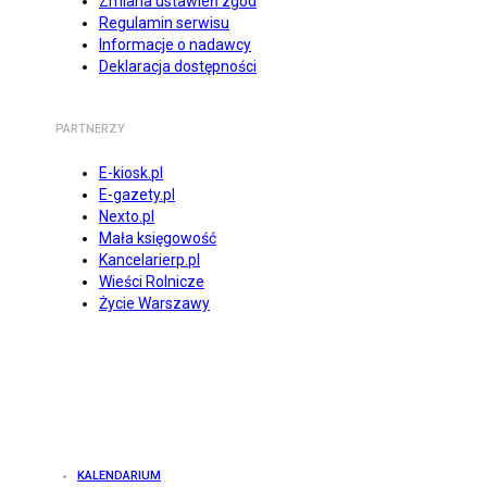
Zmiana ustawień zgód
Regulamin serwisu
Informacje o nadawcy
Deklaracja dostępności
PARTNERZY
E-kiosk.pl
E-gazety.pl
Nexto.pl
Mała księgowość
Kancelarierp.pl
Wieści Rolnicze
Życie Warszawy
KALENDARIUM