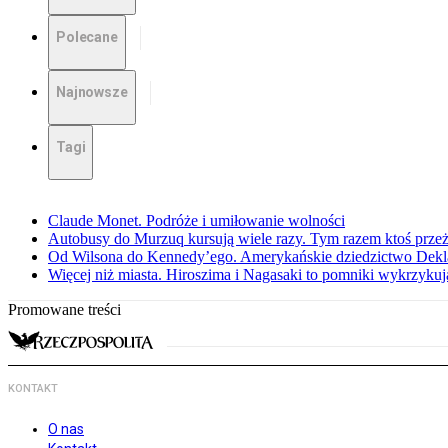
Polecane
Najnowsze
Tagi
Claude Monet. Podróże i umiłowanie wolności
Autobusy do Murzuq kursują wiele razy. Tym razem ktoś przeżył
Od Wilsona do Kennedy’ego. Amerykańskie dziedzictwo Dekl
Więcej niż miasta. Hiroszima i Nagasaki to pomniki wykrzykują
Promowane treści
KONTAKT
O nas