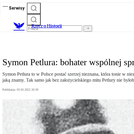
Serwisy
R
zecz o Historii
Symon Petlura: bohater wspólnej s
Symon Petlura to w Polsce postać szerzej nieznana, która tonie w n
jaką znamy. Tak samo jak bez założycielskiego mitu Petlury nie był
Publikacja:
03.03.2022 20:39