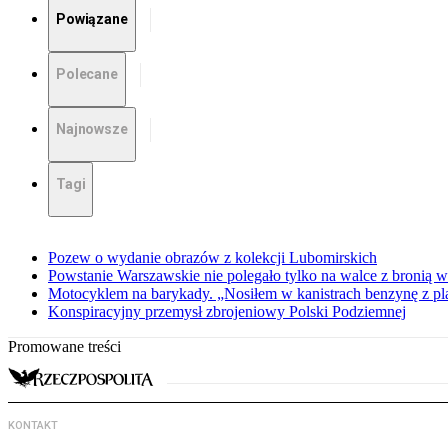
Powiązane
Polecane
Najnowsze
Tagi
Pozew o wydanie obrazów z kolekcji Lubomirskich
Powstanie Warszawskie nie polegało tylko na walce z bronią w
Motocyklem na barykady. „Nosiłem w kanistrach benzynę z p
Konspiracyjny przemysł zbrojeniowy Polski Podziemnej
Promowane treści
KONTAKT