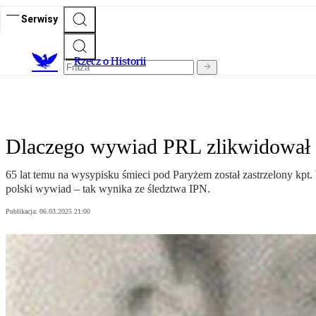
Serwisy
R
zecz o Historii
Dlaczego wywiad PRL zlikwidował 
65 lat temu na wysypisku śmieci pod Paryżem został zastrzelony kpt
polski wywiad – tak wynika ze śledztwa IPN.
Publikacja:
06.03.2025 21:00