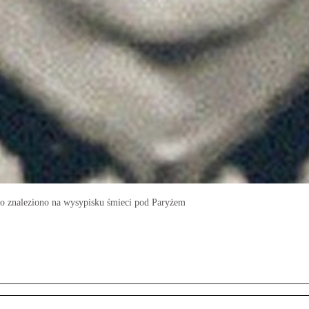
ało znaleziono na wysypisku śmieci pod Paryżem