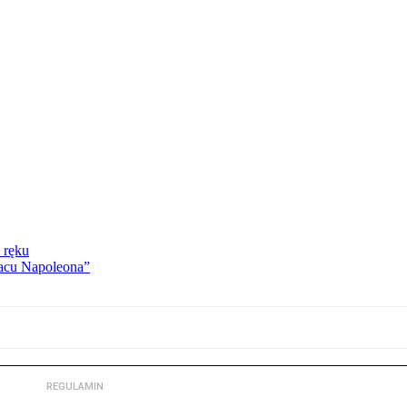
 ręku
lacu Napoleona”
REGULAMIN