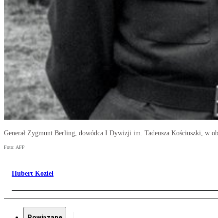
Generał Zygmunt Berling, dowódca I Dywizji im. Tadeusza Kościuszki, w o
Foto: AFP
Hubert Kozieł
Powiązane