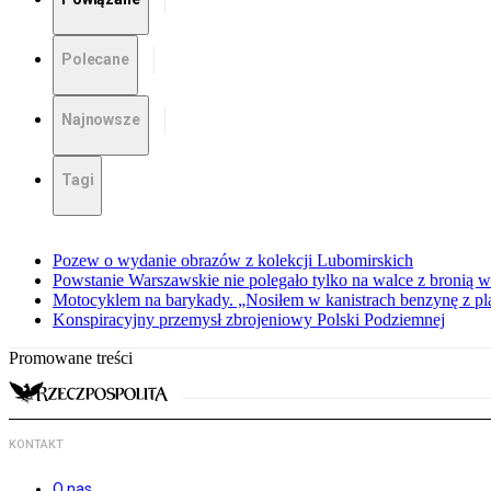
Polecane
Najnowsze
Tagi
Pozew o wydanie obrazów z kolekcji Lubomirskich
Powstanie Warszawskie nie polegało tylko na walce z bronią w
Motocyklem na barykady. „Nosiłem w kanistrach benzynę z p
Konspiracyjny przemysł zbrojeniowy Polski Podziemnej
Promowane treści
KONTAKT
O nas