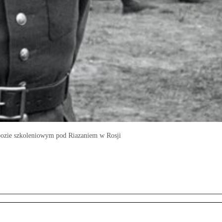
bozie szkoleniowym pod Riazaniem w Rosji