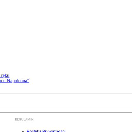
 ręku
lacu Napoleona”
REGULAMIN
Polityka Prywatności