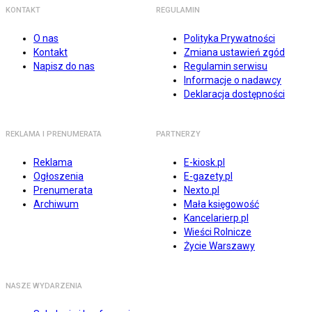
KONTAKT
REGULAMIN
O nas
Polityka Prywatności
Kontakt
Zmiana ustawień zgód
Napisz do nas
Regulamin serwisu
Informacje o nadawcy
Deklaracja dostępności
REKLAMA I PRENUMERATA
PARTNERZY
Reklama
E-kiosk.pl
Ogłoszenia
E-gazety.pl
Prenumerata
Nexto.pl
Archiwum
Mała księgowość
Kancelarierp.pl
Wieści Rolnicze
Życie Warszawy
NASZE WYDARZENIA