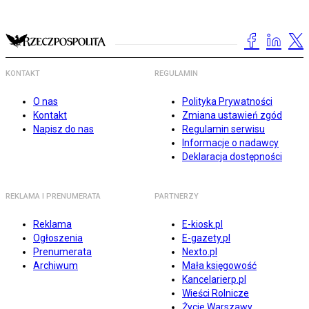
KONTAKT
REGULAMIN
O nas
Polityka Prywatności
Kontakt
Zmiana ustawień zgód
Napisz do nas
Regulamin serwisu
Informacje o nadawcy
Deklaracja dostępności
REKLAMA I PRENUMERATA
PARTNERZY
Reklama
E-kiosk.pl
Ogłoszenia
E-gazety.pl
Prenumerata
Nexto.pl
Archiwum
Mała księgowość
Kancelarierp.pl
Wieści Rolnicze
Życie Warszawy