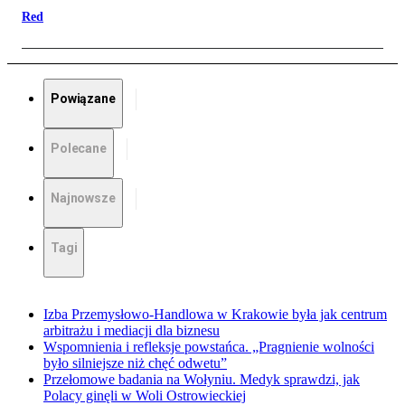
Red
Powiązane
Polecane
Najnowsze
Tagi
Izba Przemysłowo-Handlowa w Krakowie była jak centrum
arbitrażu i mediacji dla biznesu
Wspomnienia i refleksje powstańca. „Pragnienie wolności
było silniejsze niż chęć odwetu”
Przełomowe badania na Wołyniu. Medyk sprawdzi, jak
Polacy ginęli w Woli Ostrowieckiej