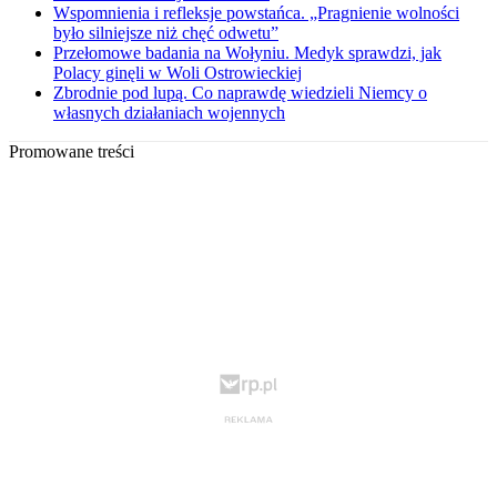
Wspomnienia i refleksje powstańca. „Pragnienie wolności
było silniejsze niż chęć odwetu”
Przełomowe badania na Wołyniu. Medyk sprawdzi, jak
Polacy ginęli w Woli Ostrowieckiej
Zbrodnie pod lupą. Co naprawdę wiedzieli Niemcy o
własnych działaniach wojennych
Promowane treści