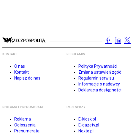
KONTAKT
REGULAMIN
O nas
Polityka Prywatności
Kontakt
Zmiana ustawień zgód
Napisz do nas
Regulamin serwisu
Informacje o nadawcy
Deklaracja dostępności
REKLAMA I PRENUMERATA
PARTNERZY
Reklama
E-kiosk.pl
Ogłoszenia
E-gazety.pl
Prenumerata
Nexto.pl