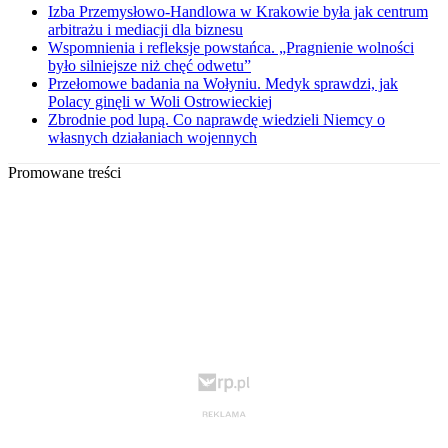
Izba Przemysłowo-Handlowa w Krakowie była jak centrum
arbitrażu i mediacji dla biznesu
Wspomnienia i refleksje powstańca. „Pragnienie wolności
było silniejsze niż chęć odwetu”
Przełomowe badania na Wołyniu. Medyk sprawdzi, jak
Polacy ginęli w Woli Ostrowieckiej
Zbrodnie pod lupą. Co naprawdę wiedzieli Niemcy o
własnych działaniach wojennych
Promowane treści