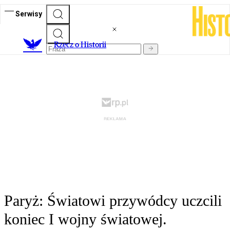
Serwisy
R
zecz o Historii
Paryż: Światowi przywódcy uczcili
koniec I wojny światowej.