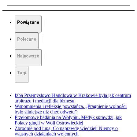
Powiązane
Polecane
Najnowsze
Tagi
Izba Przemysłowo-Handlowa w Krakowie była jak centrum
arbitrażu i mediacji dla biznesu
Wspomnienia i refleksje powstańca. „Pragnienie wolności
było silniejsze niż chęć odwetu”
Przełomowe badania na Wołyniu. Medyk sprawdzi, jak
Polacy ginęli w Woli Ostrowieckiej
Zbrodnie pod lupą. Co naprawdę wiedzieli Niemcy o
własnych działaniach wojennych