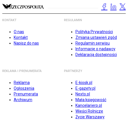
KONTAKT
REGULAMIN
O nas
Polityka Prywatności
Kontakt
Zmiana ustawień zgód
Napisz do nas
Regulamin serwisu
Informacje o nadawcy
Deklaracja dostępności
REKLAMA I PRENUMERATA
PARTNERZY
Reklama
E-kiosk.pl
Ogłoszenia
E-gazety.pl
Prenumerata
Nexto.pl
Archiwum
Mała księgowość
Kancelarierp.pl
Wieści Rolnicze
Życie Warszawy