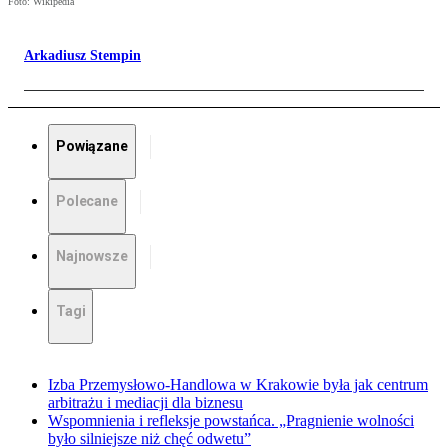
Foto: Wikipedia
Arkadiusz Stempin
Powiązane
Polecane
Najnowsze
Tagi
Izba Przemysłowo-Handlowa w Krakowie była jak centrum
arbitrażu i mediacji dla biznesu
Wspomnienia i refleksje powstańca. „Pragnienie wolności
było silniejsze niż chęć odwetu”