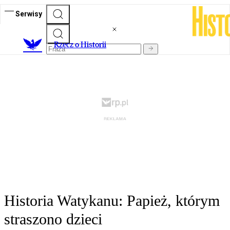
Serwisy
R
zecz o Historii
Historia Watykanu: Papież, którym
straszono dzieci