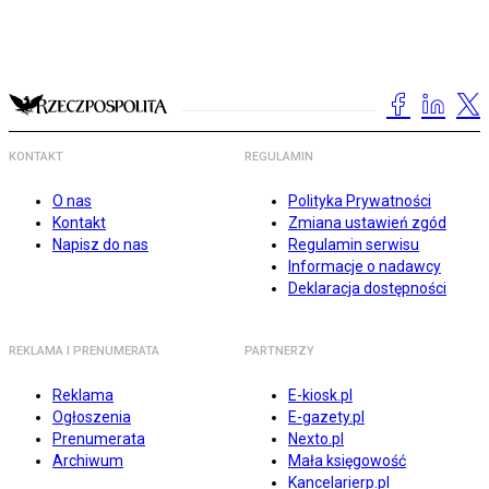
KONTAKT
REGULAMIN
O nas
Polityka Prywatności
Kontakt
Zmiana ustawień zgód
Napisz do nas
Regulamin serwisu
Informacje o nadawcy
Deklaracja dostępności
REKLAMA I PRENUMERATA
PARTNERZY
Reklama
E-kiosk.pl
Ogłoszenia
E-gazety.pl
Prenumerata
Nexto.pl
Archiwum
Mała księgowość
Kancelarierp.pl