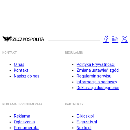
KONTAKT
REGULAMIN
O nas
Polityka Prywatności
Kontakt
Zmiana ustawień zgód
Napisz do nas
Regulamin serwisu
Informacje o nadawcy
Deklaracja dostępności
REKLAMA I PRENUMERATA
PARTNERZY
Reklama
E-kiosk.pl
Ogłoszenia
E-gazety.pl
Prenumerata
Nexto.pl