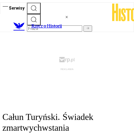
Serwisy
R
zecz o Historii
Całun Turyński. Świadek
zmartwychwstania