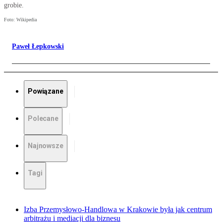
grobie.
Foto: Wikipedia
Paweł Łepkowski
Powiązane
Polecane
Najnowsze
Tagi
Izba Przemysłowo-Handlowa w Krakowie była jak centrum
arbitrażu i mediacji dla biznesu