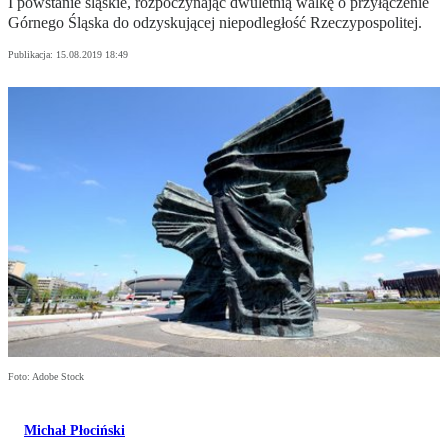
I powstanie śląskie, rozpoczynając dwuletnią walkę o przyłączenie
Górnego Śląska do odzyskującej niepodległość Rzeczypospolitej.
Publikacja:
15.08.2019 18:49
Foto: Adobe Stock
Michał Płociński