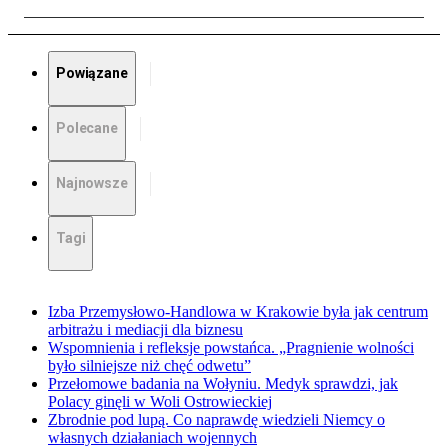
Powiązane
Polecane
Najnowsze
Tagi
Izba Przemysłowo-Handlowa w Krakowie była jak centrum
arbitrażu i mediacji dla biznesu
Wspomnienia i refleksje powstańca. „Pragnienie wolności
było silniejsze niż chęć odwetu”
Przełomowe badania na Wołyniu. Medyk sprawdzi, jak
Polacy ginęli w Woli Ostrowieckiej
Zbrodnie pod lupą. Co naprawdę wiedzieli Niemcy o
własnych działaniach wojennych