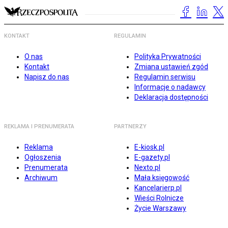
KONTAKT
REGULAMIN
O nas
Polityka Prywatności
Kontakt
Zmiana ustawień zgód
Napisz do nas
Regulamin serwisu
Informacje o nadawcy
Deklaracja dostępności
REKLAMA I PRENUMERATA
PARTNERZY
Reklama
E-kiosk.pl
Ogłoszenia
E-gazety.pl
Prenumerata
Nexto.pl
Archiwum
Mała księgowość
Kancelarierp.pl
Wieści Rolnicze
Życie Warszawy