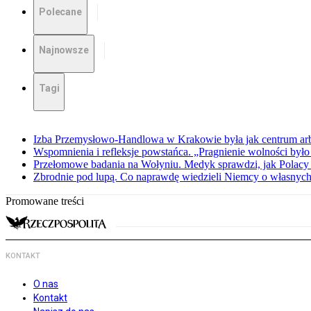
Polecane
Najnowsze
Tagi
Izba Przemysłowo-Handlowa w Krakowie była jak centrum arbit
Wspomnienia i refleksje powstańca. „Pragnienie wolności było 
Przełomowe badania na Wołyniu. Medyk sprawdzi, jak Polacy 
Zbrodnie pod lupą. Co naprawdę wiedzieli Niemcy o własnych
Promowane treści
KONTAKT
O nas
Kontakt