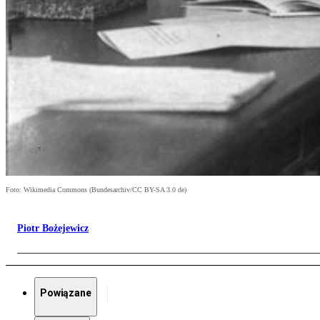
Foto: Wikimedia Commons (Bundesarchiv/CC BY-SA 3.0 de)
Piotr Bożejewicz
Powiązane