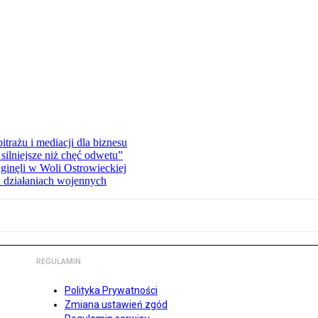
rażu i mediacji dla biznesu
silniejsze niż chęć odwetu”
ginęli w Woli Ostrowieckiej
 działaniach wojennych
REGULAMIN
Polityka Prywatności
Zmiana ustawień zgód