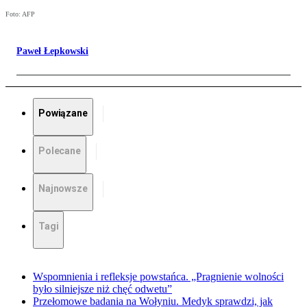
Foto: AFP
Paweł Łepkowski
Powiązane
Polecane
Najnowsze
Tagi
Wspomnienia i refleksje powstańca. „Pragnienie wolności
było silniejsze niż chęć odwetu”
Przełomowe badania na Wołyniu. Medyk sprawdzi, jak