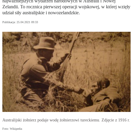
najważniejszych wydarzeń narodowych w Australii i Nowej
Zelandii. To rocznica pierwszej operacji wojskowej, w której wzięły
udział siły australijskie i nowozelandzkie.
Publikacja:
25.04.2021 09:33
Australijski żołnierz podaje wodę żołnierzowi tureckiemu. Zdjęcie z 1916 r.
Foto: Wikipedia