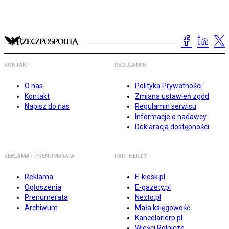
KONTAKT
REGULAMIN
O nas
Polityka Prywatności
Kontakt
Zmiana ustawień zgód
Napisz do nas
Regulamin serwisu
Informacje o nadawcy
Deklaracja dostępności
REKLAMA I PRENUMERATA
PARTNERZY
Reklama
E-kiosk.pl
Ogłoszenia
E-gazety.pl
Prenumerata
Nexto.pl
Archiwum
Mała księgowość
Kancelarierp.pl
Wieści Rolnicze