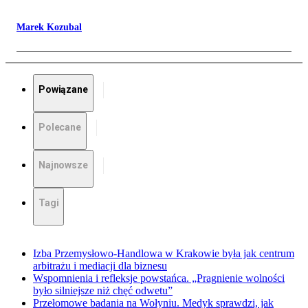
Marek Kozubal
Powiązane
Polecane
Najnowsze
Tagi
Izba Przemysłowo-Handlowa w Krakowie była jak centrum
arbitrażu i mediacji dla biznesu
Wspomnienia i refleksje powstańca. „Pragnienie wolności
było silniejsze niż chęć odwetu”
Przełomowe badania na Wołyniu. Medyk sprawdzi, jak