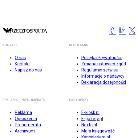
KONTAKT
REGULAMIN
O nas
Polityka Prywatności
Kontakt
Zmiana ustawień zgód
Napisz do nas
Regulamin serwisu
Informacje o nadawcy
Deklaracja dostępności
REKLAMA I PRENUMERATA
PARTNERZY
Reklama
E-kiosk.pl
Ogłoszenia
E-gazety.pl
Prenumerata
Nexto.pl
Archiwum
Mała księgowość
Kancelarierp.pl