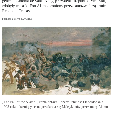
generała Antonia de Santa Anny, prezydenta Republiki Meksyku,
zdobyły teksaski Fort Alamo broniony przez samozwańczą armię
Republiki Teksasu.
Publikacja:
05.03.2020 21:00
„The Fall of the Alamo”, kopia obrazu Roberta Jenkinsa Onderdonka z
1903 roku ukazujący scenę przedarcia się Meksykanów przez mury Alamo