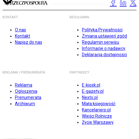
KONTAKT
REGULAMIN
O nas
Polityka Prywatności
Kontakt
Zmiana ustawień zgód
Napisz do nas
Regulamin serwisu
Informacje o nadawcy
Deklaracja dostępności
REKLAMA I PRENUMERATA
PARTNERZY
Reklama
E-kiosk.pl
Ogłoszenia
E-gazety.pl
Prenumerata
Nexto.pl
Archiwum
Mała księgowość
Kancelarierp.pl
Wieści Rolnicze
Życie Warszawy