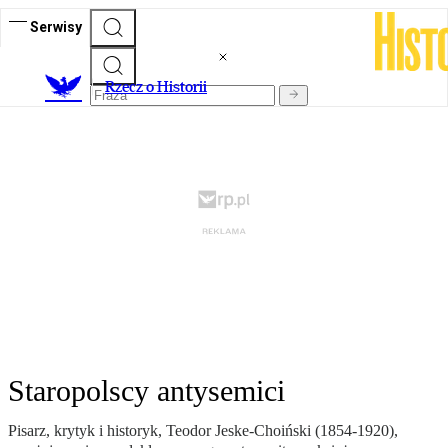
Serwisy
R
zecz o Historii
Staropolscy antysemici
Pisarz, krytyk i historyk, Teodor Jeske-Choiński (1854-1920),