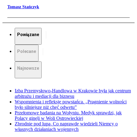
Tomasz Stańczyk
Powiązane
Polecane
Najnowsze
Izba Przemysłowo-Handlowa w Krakowie była jak centrum
arbitrażu i mediacji dla biznesu
Wspomnienia i refleksje powstańca. „Pragnienie wolności
było silniejsze niż chęć odwetu”
Przełomowe badania na Wołyniu. Medyk sprawdzi, jak
Polacy ginęli w Woli Ostrowieckiej
Zbrodnie pod lupą. Co naprawdę wiedzieli Niemcy o
własnych działaniach wojennych