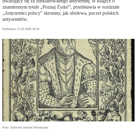
uważający się za zdeklarowanego antysemitę, w książce o
znamiennym tytule „Poznaj Żyda!”, przedstawia w rozdziale
„Antysemici polscy” skromny, jak ubolewa, poczet polskich
antysemitów.
Publikacja:
12.05.2008 18:34
Foto: Żydowski Instytut Historyczny