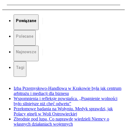
Powiązane
Polecane
Najnowsze
Tagi
Izba Przemysłowo-Handlowa w Krakowie była jak centrum
arbitrażu i mediacji dla biznesu
Wspomnienia i refleksje powstańca. „Pragnienie wolności
było silniejsze niż chęć odwetu”
Przełomowe badania na Wołyniu. Medyk sprawdzi, jak
Polacy ginęli w Woli Ostrowieckiej
Zbrodnie pod lupą. Co naprawdę wiedzieli Niemcy o
własnych działaniach wojennych