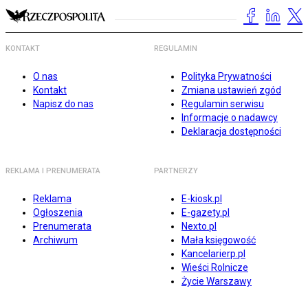
KONTAKT
REGULAMIN
O nas
Polityka Prywatności
Kontakt
Zmiana ustawień zgód
Napisz do nas
Regulamin serwisu
Informacje o nadawcy
Deklaracja dostępności
REKLAMA I PRENUMERATA
PARTNERZY
Reklama
E-kiosk.pl
Ogłoszenia
E-gazety.pl
Prenumerata
Nexto.pl
Archiwum
Mała księgowość
Kancelarierp.pl
Wieści Rolnicze
Życie Warszawy