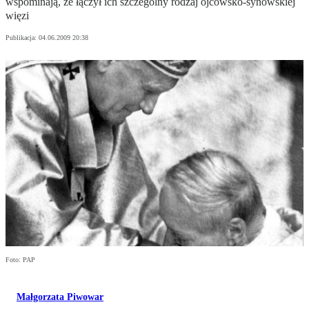
wspominają, że łączył ich szczególny rodzaj ojcowsko-synowskiej
więzi
Publikacja:
04.06.2009 20:38
Foto: PAP
Małgorzata Piwowar