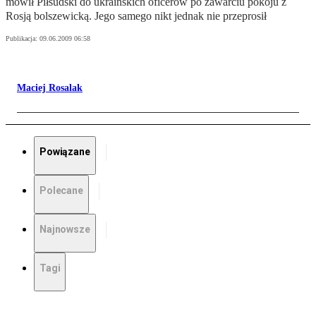
mówił Piłsudski do ukraińskich oficerów po zawarciu pokoju z
Rosją bolszewicką. Jego samego nikt jednak nie przeprosił
Publikacja:
09.06.2009 06:58
Maciej Rosalak
Powiązane
Polecane
Najnowsze
Tagi