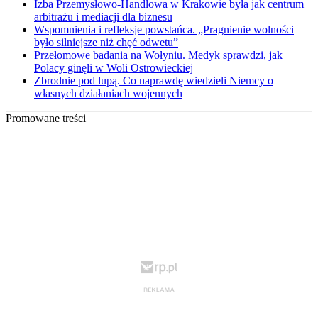
Izba Przemysłowo-Handlowa w Krakowie była jak centrum
arbitrażu i mediacji dla biznesu
Wspomnienia i refleksje powstańca. „Pragnienie wolności
było silniejsze niż chęć odwetu”
Przełomowe badania na Wołyniu. Medyk sprawdzi, jak
Polacy ginęli w Woli Ostrowieckiej
Zbrodnie pod lupą. Co naprawdę wiedzieli Niemcy o
własnych działaniach wojennych
Promowane treści