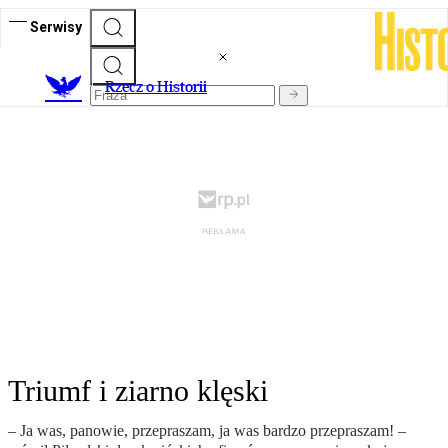
Serwisy
R
zecz o Historii
Triumf i ziarno klęski
– Ja was, panowie, przepraszam, ja was bardzo przepraszam! –